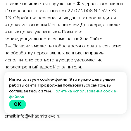
а также не является нарушением Федерального закона
«О персональных данных» от 27.07.2006 N 152-ФЗ.
9.3. Обработка персональных данных производится
в целях исполнения Исполнителем Договора, а также
в иных целях, указанных в Политике
конфиденциальности, размещенной на Сайте.
9.4. Заказчик может в любое время отозвать согласие
на обработку персональных данных, направив
Исполнителю соответствующее уведомление
на электронный адрес Исполнителя.
Мы используем cookie-файлы. Это нужно для лучшей
10. РЕКВИЗИТЫ ИСПОЛНИТЕЛЯ
работы сайта. Продолжая пользоваться сайтом, вы
Индивидуальный предприниматель
соглашаетесь с этим.
Политика использования cookie-
ИП Дмитриева Виктория Дмитриевна
файлов
ИНН: 773271328919
OK
ОГРНИП: 318774600263752
email: info@vikadmitrieva.ru